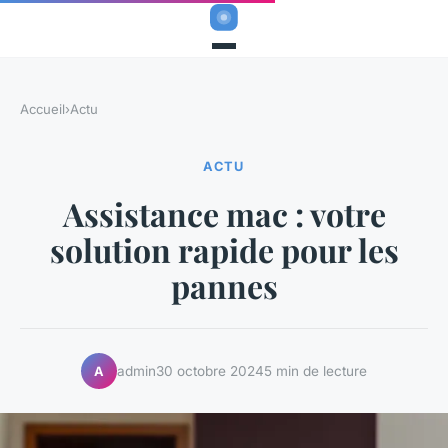
Accueil
›
Actu
ACTU
Assistance mac : votre
solution rapide pour les
pannes
admin
30 octobre 2024
5 min de lecture
A