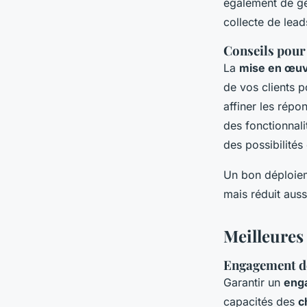
également de g
collecte de lead
Conseils pour
La
mise en œuv
de vos clients p
affiner les rép
des fonctionnal
des possibilité
Un bon déploie
mais réduit aus
Meilleures 
Engagement de
Garantir un
enga
capacités des
c