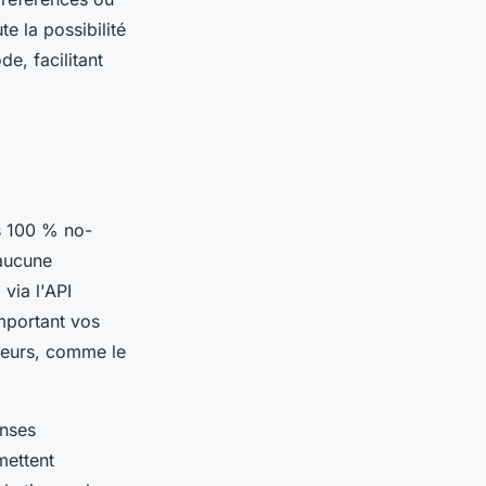
te la possibilité
e, facilitant
us 100 % no-
 aucune
via l'API
important vos
cteurs, comme le
onses
mettent