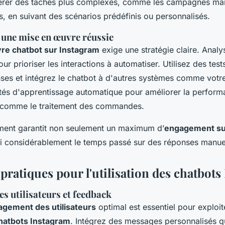
érer des tâches plus complexes, comme les campagnes mar
s, en suivant des scénarios prédéfinis ou personnalisés.
 une mise en œuvre réussie
re chatbot sur Instagram
exige une stratégie claire. Analy
our prioriser les interactions à automatiser. Utilisez des test
onses et intégrez le chatbot à d'autres systèmes comme votr
ités d'apprentissage automatique pour améliorer la perform
s comme le traitement des commandes.
ment garantit non seulement un maximum d’
engagement su
si considérablement le temps passé sur des réponses manue
pratiques pour l'utilisation des chatbot
s utilisateurs et feedback
gement des utilisateurs
optimal est essentiel pour exploite
hatbots Instagram
. Intégrez des messages personnalisés qui