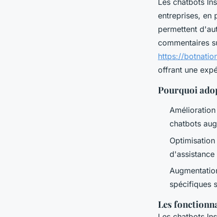
Les chatbots Ins
entreprises, en 
permettent d'au
commentaires su
https://botnatio
offrant une expé
Pourquoi adop
Amélioration
chatbots augm
Optimisation
d'assistance
Augmentation 
spécifiques s
Les fonctionna
Les chatbots Ins