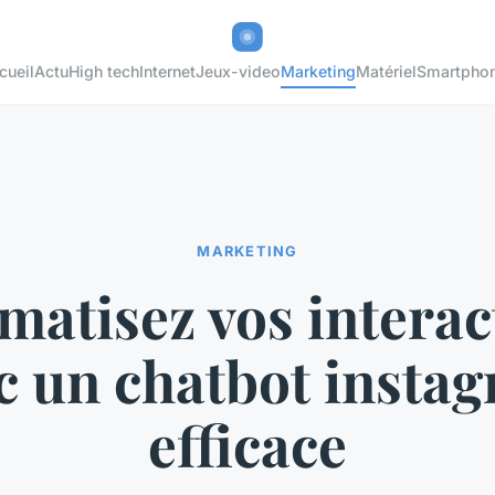
cueil
Actu
High tech
Internet
Jeux-video
Marketing
Matériel
Smartpho
MARKETING
matisez vos interac
c un chatbot insta
efficace