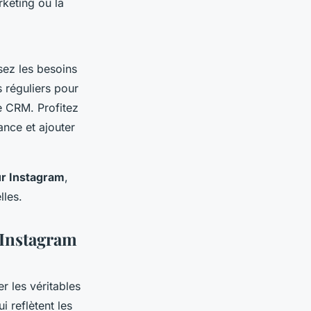
keting ou la
sez les besoins
s réguliers pour
e CRM. Profitez
ance et ajouter
r Instagram
,
lles.
s Instagram
r les véritables
 reflètent les