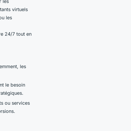
r les
ants virtuels
ou les
e 24/7 tout en
nemment, les
nt le besoin
ratégiques.
ts ou services
ersions.