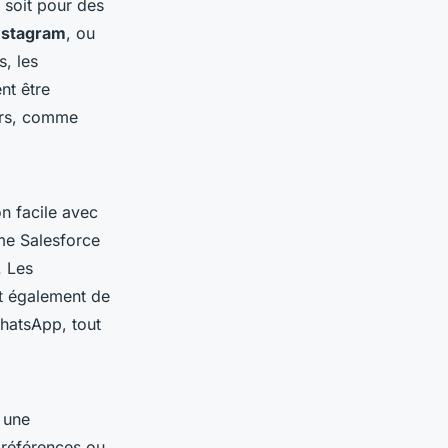
e soit pour des
nstagram
, ou
, les
nt être
eurs, comme
on facile avec
me Salesforce
. Les
t également de
WhatsApp, tout
 une
préférences ou