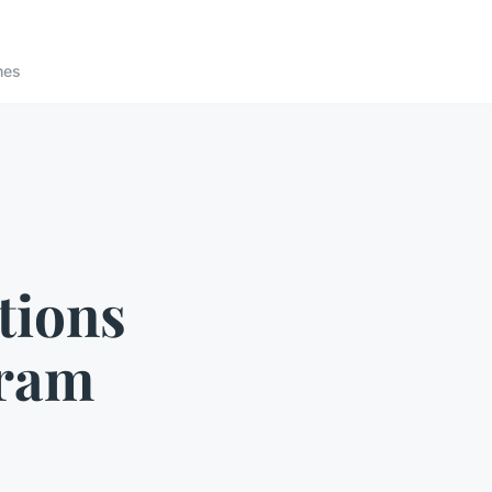
nes
tions
gram