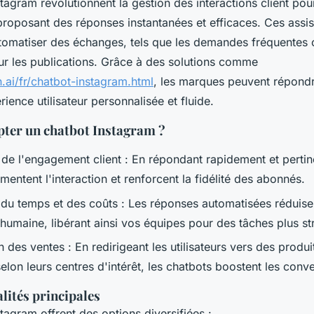
tagram révolutionnent la gestion des interactions client pou
proposant des réponses instantanées et efficaces. Ces assist
tomatiser des échanges, tels que les demandes fréquentes 
r les publications. Grâce à des solutions comme
n.ai/fr/chatbot-instagram.html
, les marques peuvent répondr
rience utilisateur personnalisée et fluide.
ter un chatbot Instagram ?
 de l'engagement client : En répondant rapidement et perti
entent l'interaction et renforcent la fidélité des abonnés.
 du temps et des coûts : Les réponses automatisées réduise
 humaine, libérant ainsi vos équipes pour des tâches plus st
des ventes : En redirigeant les utilisateurs vers des produi
elon leurs centres d'intérêt, les chatbots boostent les conv
lités principales
tagram offrent des options diversifiées :