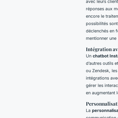
avec leurs clien
réponses aux me
encore le trait
possibilités so
déclenchés en f
mentionner une 
Intégration a
Un
chatbot Inst
d’autres outils
ou Zendesk, les 
intégrations av
gérer les inter
en augmentant le
Personnalisat
La
personnalisa
communication e