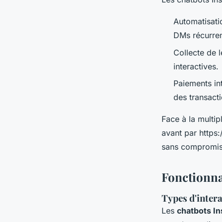
Automatisati
DMs récurren
Collecte de 
interactives.
Paiements in
des transact
Face à la multip
avant par https:
sans compromis 
Fonctionna
Types d'inter
Les
chatbots I