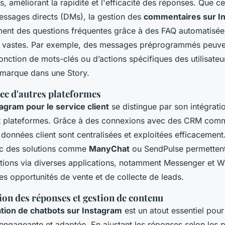
ts, améliorant la rapidité et l'efficacité des réponses. Que c
ssages directs (DMs), la gestion des
commentaires sur I
ement des questions fréquentes grâce à des FAQ automatisées
nt vastes. Par exemple, des messages préprogrammés peuve
onction de mots-clés ou d’actions spécifiques des utilisat
marque dans une Story.
vec d'autres plateformes
agram pour le service client
se distingue par son intégrati
 et plateformes. Grâce à des connexions avec des CRM com
données client sont centralisées et exploitées efficacement
ec des solutions comme
ManyChat
ou SendPulse permetten
actions via diverses applications, notamment Messenger et 
s opportunités de vente et de collecte de leads.
ion des réponses et gestion de contenu
tion de chatbots sur Instagram
est un atout essentiel pour
ngageante et adaptée. En ajustant les réponses selon les 